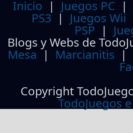
Inicio
|
Juegos PC
PS3
|
Juegos Wii
PSP
|
Jue
Blogs y Webs de TodoJ
Mesa
|
Marcianitis
|
Fa
Copyright TodoJueg
TodoJuegos e