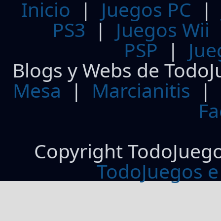
Inicio
|
Juegos PC
PS3
|
Juegos Wii
PSP
|
Jue
Blogs y Webs de TodoJ
Mesa
|
Marcianitis
|
Fa
Copyright TodoJueg
TodoJuegos e