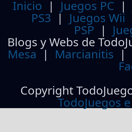
Inicio
|
Juegos PC
PS3
|
Juegos Wii
PSP
|
Jue
Blogs y Webs de TodoJ
Mesa
|
Marcianitis
|
Fa
Copyright TodoJueg
TodoJuegos e