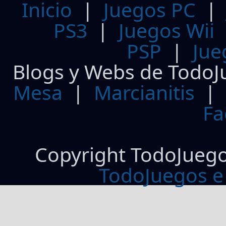
Inicio
|
Juegos PC
PS3
|
Juegos Wii
PSP
|
Jue
Blogs y Webs de TodoJ
Mesa
|
Marcianitis
|
Fa
Copyright TodoJueg
TodoJuegos e