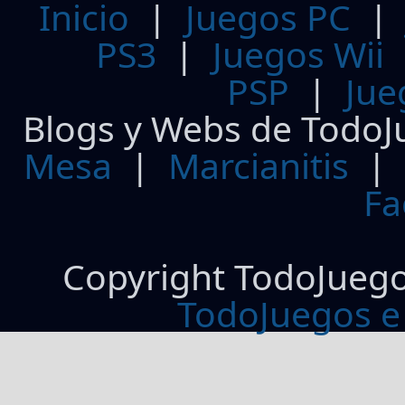
Inicio
|
Juegos PC
PS3
|
Juegos Wii
PSP
|
Jue
Blogs y Webs de TodoJ
Mesa
|
Marcianitis
|
Fa
Copyright TodoJueg
TodoJuegos e