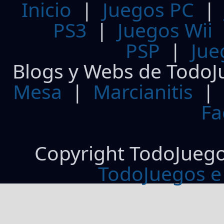
Inicio
|
Juegos PC
PS3
|
Juegos Wii
PSP
|
Jue
Blogs y Webs de TodoJ
Mesa
|
Marcianitis
|
Fa
Copyright TodoJueg
TodoJuegos e