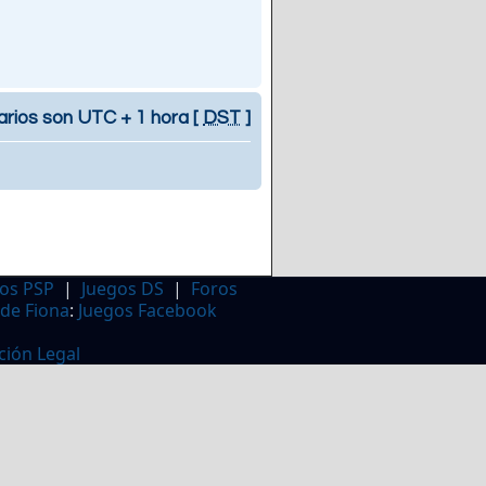
arios son UTC + 1 hora [
DST
]
os PSP
|
Juegos DS
|
Foros
 de Fiona
:
Juegos Facebook
ción Legal