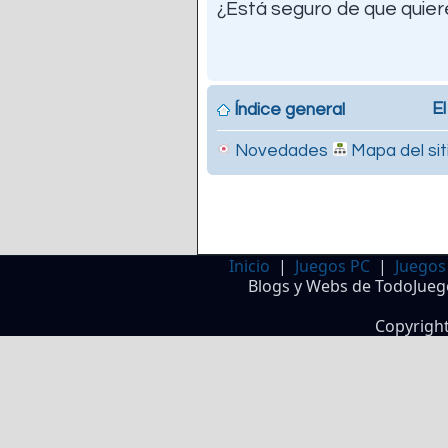
¿Está seguro de que quiere
El
Índice general
Novedades
Mapa del sit
Inicio
|
Juegos PC
|
Juegos
Blogs y Webs de TodoJueg
Copyrigh