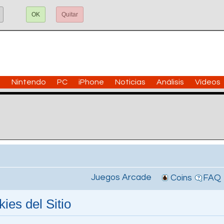
OK
Quitar
n
Nintendo
PC
iPhone
Noticias
Análisis
Vídeos
Juegos Arcade
Coins
FAQ
ies del Sitio