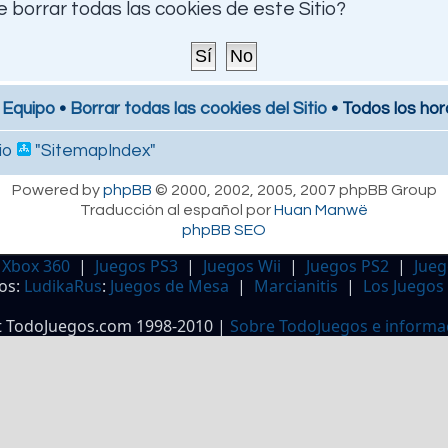
 borrar todas las cookies de este Sitio?
 Equipo
•
Borrar todas las cookies del Sitio
• Todos los hor
io
"SitemapIndex"
Powered by
phpBB
© 2000, 2002, 2005, 2007 phpBB Group
Traducción al español por
Huan Manwë
phpBB SEO
 Xbox 360
|
Juegos PS3
|
Juegos Wii
|
Juegos PS2
|
Jueg
os:
LudikaRus
:
Juegos de Mesa
|
Marcianitis
|
Los Juegos
t TodoJuegos.com 1998-2010 |
Sobre TodoJuegos e informa