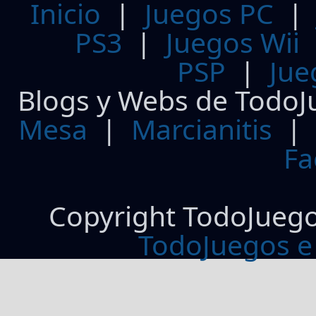
Inicio
|
Juegos PC
PS3
|
Juegos Wii
PSP
|
Jue
Blogs y Webs de TodoJ
Mesa
|
Marcianitis
|
Fa
Copyright TodoJueg
TodoJuegos e