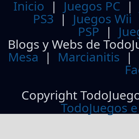
Inicio
|
Juegos PC
PS3
|
Juegos Wii
PSP
|
Jue
Blogs y Webs de TodoJ
Mesa
|
Marcianitis
|
Fa
Copyright TodoJueg
TodoJuegos e