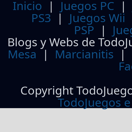
Inicio
|
Juegos PC
PS3
|
Juegos Wii
PSP
|
Jue
Blogs y Webs de TodoJ
Mesa
|
Marcianitis
|
Fa
Copyright TodoJueg
TodoJuegos e