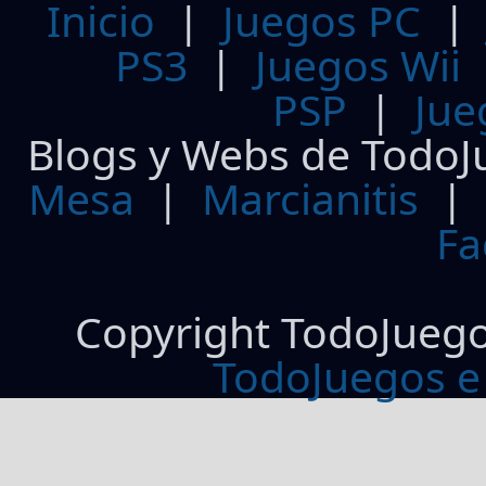
Inicio
|
Juegos PC
PS3
|
Juegos Wii
PSP
|
Jue
Blogs y Webs de TodoJ
Mesa
|
Marcianitis
|
Fa
Copyright TodoJueg
TodoJuegos e