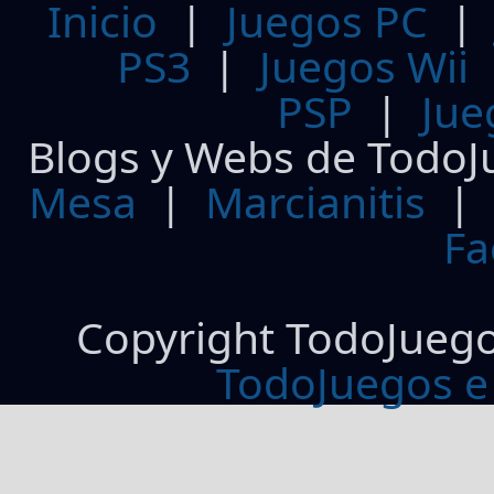
Inicio
|
Juegos PC
PS3
|
Juegos Wii
PSP
|
Jue
Blogs y Webs de TodoJ
Mesa
|
Marcianitis
|
Fa
Copyright TodoJueg
TodoJuegos e