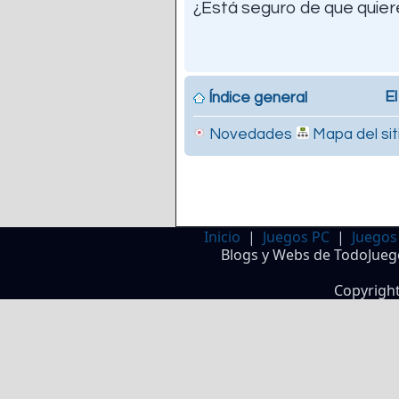
¿Está seguro de que quiere
El
Índice general
Novedades
Mapa del sit
Inicio
|
Juegos PC
|
Juegos
Blogs y Webs de TodoJueg
Copyrigh