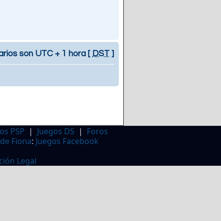
arios son UTC + 1 hora [
DST
]
os PSP
|
Juegos DS
|
Foros
 de Fiona
:
Juegos Facebook
ción Legal