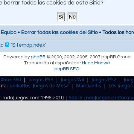
 borrar todas las cookies de este Sitio?
 Equipo
•
Borrar todas las cookies del Sitio
• Todos los hor
io
"SitemapIndex"
Powered by
phpBB
© 2000, 2002, 2005, 2007 phpBB Group
Traducción al español por
Huan Manwë
phpBB SEO
 Xbox 360
|
Juegos PS3
|
Juegos Wii
|
Juegos PS2
|
Jueg
os:
LudikaRus
:
Juegos de Mesa
|
Marcianitis
|
Los Juegos
t TodoJuegos.com 1998-2010 |
Sobre TodoJuegos e informa