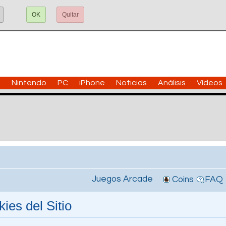
OK
Quitar
n
Nintendo
PC
iPhone
Noticias
Análisis
Vídeos
Juegos Arcade
Coins
FAQ
ies del Sitio