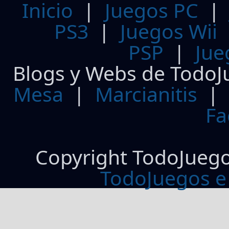
Inicio
|
Juegos PC
PS3
|
Juegos Wii
PSP
|
Jue
Blogs y Webs de TodoJ
Mesa
|
Marcianitis
|
Fa
Copyright TodoJueg
TodoJuegos e