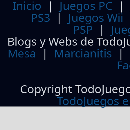
Inicio
|
Juegos PC
PS3
|
Juegos Wii
PSP
|
Jue
Blogs y Webs de TodoJ
Mesa
|
Marcianitis
|
Fa
Copyright TodoJueg
TodoJuegos e