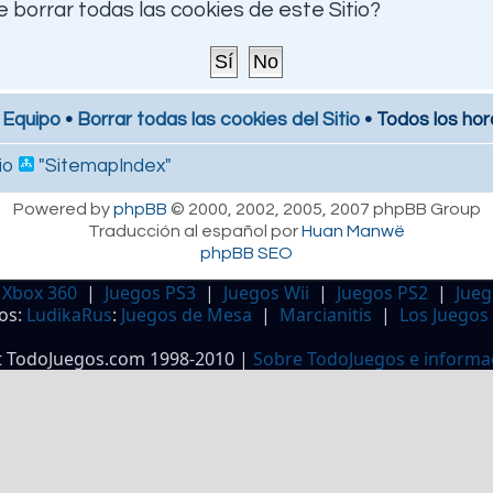
 borrar todas las cookies de este Sitio?
 Equipo
•
Borrar todas las cookies del Sitio
• Todos los hor
io
"SitemapIndex"
Powered by
phpBB
© 2000, 2002, 2005, 2007 phpBB Group
Traducción al español por
Huan Manwë
phpBB SEO
 Xbox 360
|
Juegos PS3
|
Juegos Wii
|
Juegos PS2
|
Jueg
os:
LudikaRus
:
Juegos de Mesa
|
Marcianitis
|
Los Juegos
t TodoJuegos.com 1998-2010 |
Sobre TodoJuegos e informa