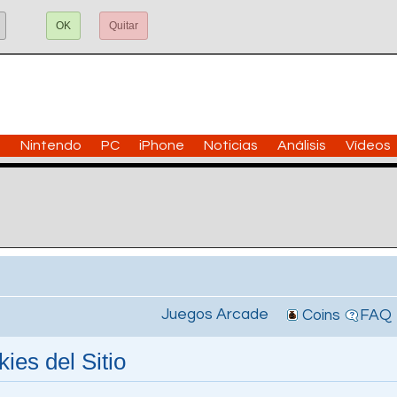
OK
Quitar
n
Nintendo
PC
iPhone
Noticias
Análisis
Vídeos
Juegos Arcade
Coins
FAQ
ies del Sitio