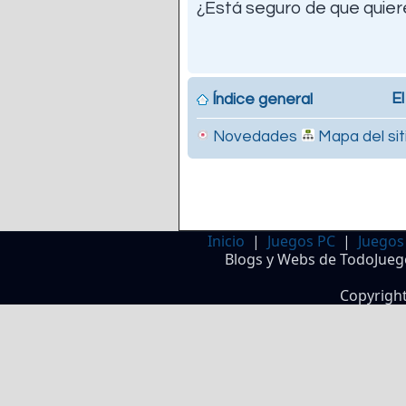
¿Está seguro de que quiere
El
Índice general
Novedades
Mapa del sit
Inicio
|
Juegos PC
|
Juegos
Blogs y Webs de TodoJueg
Copyrigh