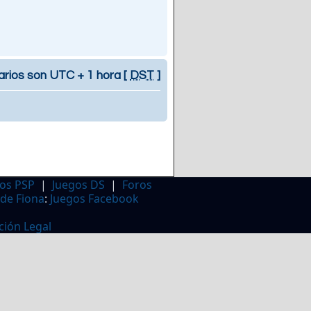
arios son UTC + 1 hora [
DST
]
os PSP
|
Juegos DS
|
Foros
 de Fiona
:
Juegos Facebook
ción Legal