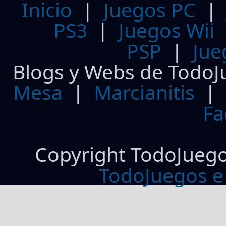
Inicio
|
Juegos PC
PS3
|
Juegos Wii
PSP
|
Jue
Blogs y Webs de TodoJ
Mesa
|
Marcianitis
|
Fa
Copyright TodoJueg
TodoJuegos e