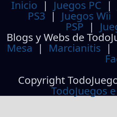
Inicio
|
Juegos PC
PS3
|
Juegos Wii
PSP
|
Jue
Blogs y Webs de TodoJ
Mesa
|
Marcianitis
|
Fa
Copyright TodoJueg
TodoJuegos e