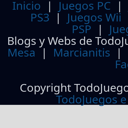
Inicio
|
Juegos PC
PS3
|
Juegos Wii
PSP
|
Jue
Blogs y Webs de TodoJ
Mesa
|
Marcianitis
|
Fa
Copyright TodoJueg
TodoJuegos e