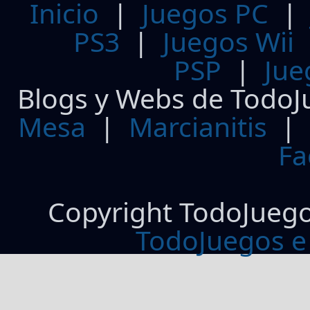
Inicio
|
Juegos PC
PS3
|
Juegos Wii
PSP
|
Jue
Blogs y Webs de TodoJ
Mesa
|
Marcianitis
|
Fa
Copyright TodoJueg
TodoJuegos e