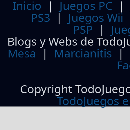
Inicio
|
Juegos PC
PS3
|
Juegos Wii
PSP
|
Jue
Blogs y Webs de TodoJ
Mesa
|
Marcianitis
|
Fa
Copyright TodoJueg
TodoJuegos e