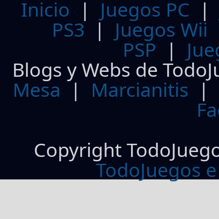
Inicio
|
Juegos PC
PS3
|
Juegos Wii
PSP
|
Jue
Blogs y Webs de TodoJ
Mesa
|
Marcianitis
|
Fa
Copyright TodoJueg
TodoJuegos e