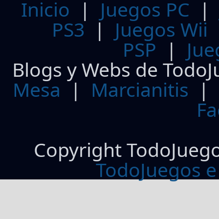
Inicio
|
Juegos PC
PS3
|
Juegos Wii
PSP
|
Jue
Blogs y Webs de TodoJ
Mesa
|
Marcianitis
|
Fa
Copyright TodoJueg
TodoJuegos e