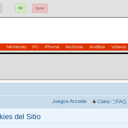
OK
Quitar
n
Nintendo
PC
iPhone
Noticias
Análisis
Vídeos
Juegos Arcade
Coins
FAQ
ies del Sitio