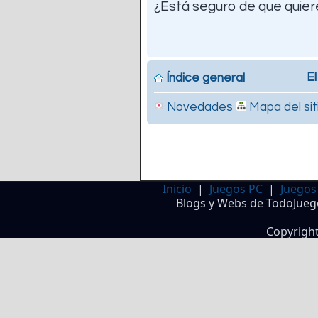
¿Está seguro de que quiere
El
Índice general
Novedades
Mapa del sit
Inicio
|
Juegos PC
|
Juegos
Blogs y Webs de TodoJueg
Copyrigh