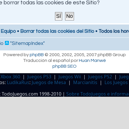
 borrar todas las cookies de este Sitio?
 Equipo
•
Borrar todas las cookies del Sitio
• Todos los hor
io
"SitemapIndex"
Powered by
phpBB
© 2000, 2002, 2005, 2007 phpBB Group
Traducción al español por
Huan Manwë
phpBB SEO
 Xbox 360
|
Juegos PS3
|
Juegos Wii
|
Juegos PS2
|
Jueg
os:
LudikaRus
:
Juegos de Mesa
|
Marcianitis
|
Los Juegos
t TodoJuegos.com 1998-2010 |
Sobre TodoJuegos e informa