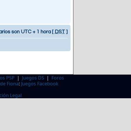
arios son UTC + 1 hora [
DST
]
os PSP
|
Juegos DS
|
Foros
 de Fiona
:
Juegos Facebook
ción Legal