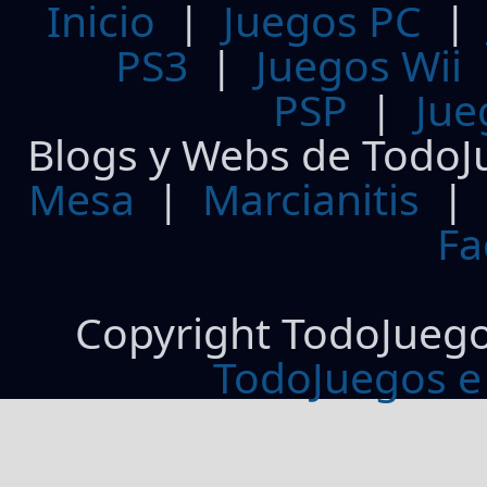
Inicio
|
Juegos PC
PS3
|
Juegos Wii
PSP
|
Jue
Blogs y Webs de TodoJ
Mesa
|
Marcianitis
|
Fa
Copyright TodoJueg
TodoJuegos e