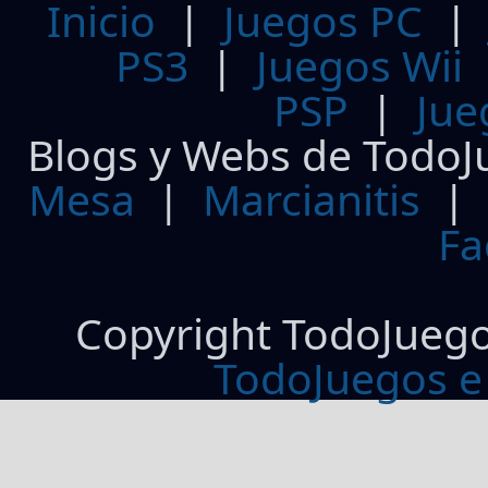
Inicio
|
Juegos PC
PS3
|
Juegos Wii
PSP
|
Jue
Blogs y Webs de TodoJ
Mesa
|
Marcianitis
|
Fa
Copyright TodoJueg
TodoJuegos e