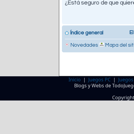
¿Está seguro de que quiere
El
Índice general
Novedades
Mapa del sit
Inicio
|
Juegos PC
|
Juegos
Blogs y Webs de TodoJueg
Copyrigh