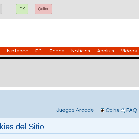
OK
Quitar
n
Nintendo
PC
iPhone
Noticias
Análisis
Vídeos
Juegos Arcade
Coins
FAQ
ies del Sitio