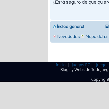
¿Está seguro de que quiere
El
Índice general
Novedades
Mapa del sit
Inicio
|
Juegos PC
|
Juegos
Blogs y Webs de TodoJueg
Copyrigh