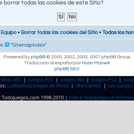
 borrar todas las cookies de este Sitio?
 Equipo
•
Borrar todas las cookies del Sitio
• Todos los hor
io
"SitemapIndex"
Powered by
phpBB
© 2000, 2002, 2005, 2007 phpBB Group
Traducción al español por
Huan Manwë
phpBB SEO
 Xbox 360
|
Juegos PS3
|
Juegos Wii
|
Juegos PS2
|
Jueg
os:
LudikaRus
:
Juegos de Mesa
|
Marcianitis
|
Los Juegos
t TodoJuegos.com 1998-2010 |
Sobre TodoJuegos e informa