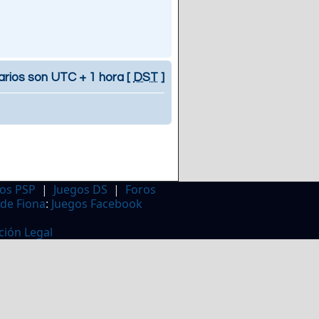
arios son UTC + 1 hora [
DST
]
os PSP
|
Juegos DS
|
Foros
 de Fiona
:
Juegos Facebook
ción Legal