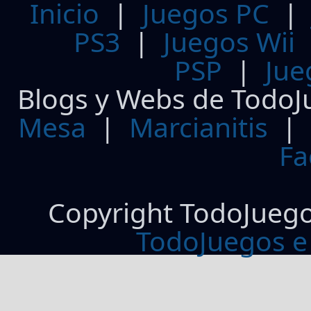
Inicio
|
Juegos PC
PS3
|
Juegos Wii
PSP
|
Jue
Blogs y Webs de TodoJ
Mesa
|
Marcianitis
|
Fa
Copyright TodoJueg
TodoJuegos e