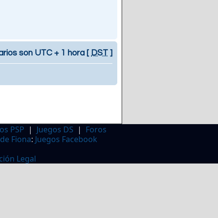
arios son UTC + 1 hora [
DST
]
os PSP
|
Juegos DS
|
Foros
 de Fiona
:
Juegos Facebook
ción Legal