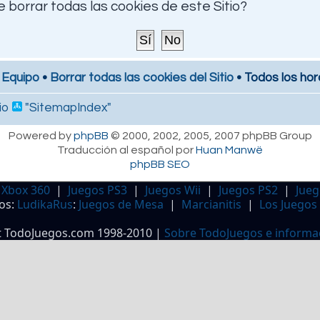
 borrar todas las cookies de este Sitio?
 Equipo
•
Borrar todas las cookies del Sitio
• Todos los hor
io
"SitemapIndex"
Powered by
phpBB
© 2000, 2002, 2005, 2007 phpBB Group
Traducción al español por
Huan Manwë
phpBB SEO
 Xbox 360
|
Juegos PS3
|
Juegos Wii
|
Juegos PS2
|
Jueg
os:
LudikaRus
:
Juegos de Mesa
|
Marcianitis
|
Los Juegos
t TodoJuegos.com 1998-2010 |
Sobre TodoJuegos e informa