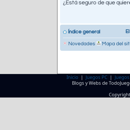
¿Está seguro de que quiere
El
Índice general
Novedades
Mapa del sit
Inicio
|
Juegos PC
|
Juegos
Blogs y Webs de TodoJueg
Copyrigh