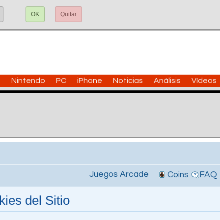
OK
Quitar
n
Nintendo
PC
iPhone
Noticias
Análisis
Vídeos
Juegos Arcade
Coins
FAQ
ies del Sitio