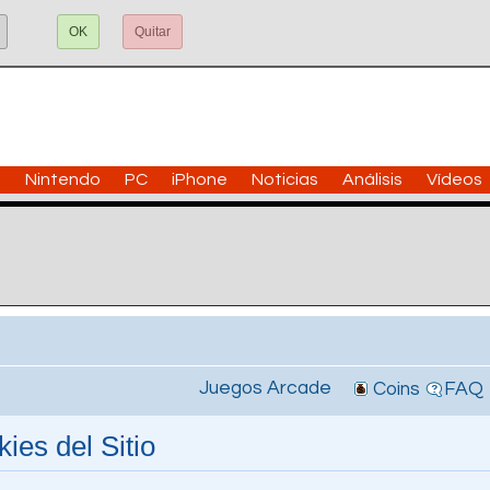
OK
Quitar
n
Nintendo
PC
iPhone
Noticias
Análisis
Vídeos
Juegos Arcade
Coins
FAQ
ies del Sitio