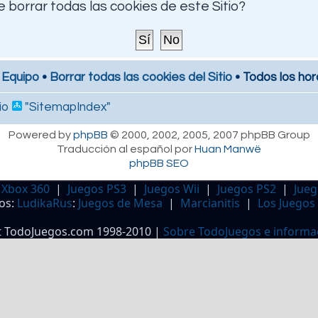
 borrar todas las cookies de este Sitio?
 Equipo
•
Borrar todas las cookies del Sitio
• Todos los hor
io
"SitemapIndex"
Powered by
phpBB
© 2000, 2002, 2005, 2007 phpBB Group
Traducción al español por
Huan Manwë
phpBB SEO
 Xbox 360
|
Juegos PS3
|
Juegos Wii
|
Juegos PS2
|
Jueg
os:
LudikaRus
:
Juegos de Mesa
|
Marcianitis
|
Los Juegos
t TodoJuegos.com 1998-2010 |
Sobre TodoJuegos e informa