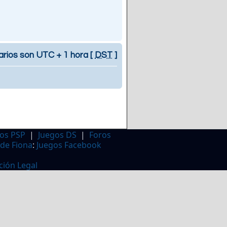
arios son UTC + 1 hora [
DST
]
os PSP
|
Juegos DS
|
Foros
 de Fiona
:
Juegos Facebook
ción Legal