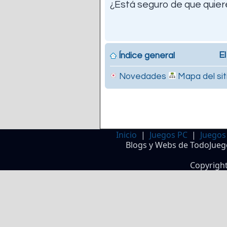
¿Está seguro de que quiere
El
Índice general
Novedades
Mapa del sit
Inicio
|
Juegos PC
|
Juegos
Blogs y Webs de TodoJueg
Copyrigh