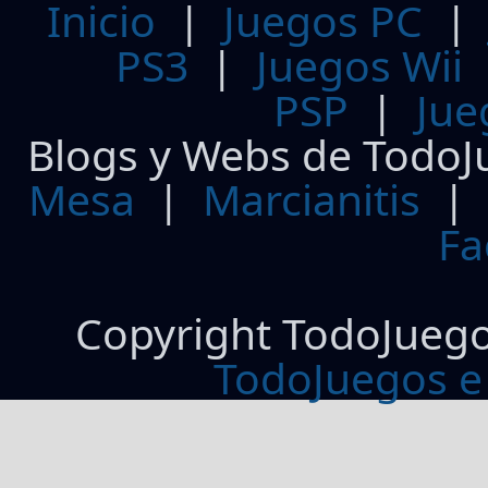
Inicio
|
Juegos PC
PS3
|
Juegos Wii
PSP
|
Jue
Blogs y Webs de TodoJ
Mesa
|
Marcianitis
|
Fa
Copyright TodoJueg
TodoJuegos e