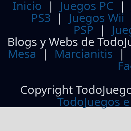
Inicio
|
Juegos PC
PS3
|
Juegos Wii
PSP
|
Jue
Blogs y Webs de TodoJ
Mesa
|
Marcianitis
|
Fa
Copyright TodoJueg
TodoJuegos e