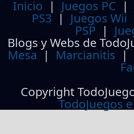
Inicio
|
Juegos PC
PS3
|
Juegos Wii
PSP
|
Jue
Blogs y Webs de TodoJ
Mesa
|
Marcianitis
|
Fa
Copyright TodoJueg
TodoJuegos e