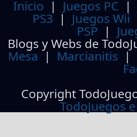
Inicio
|
Juegos PC
PS3
|
Juegos Wii
PSP
|
Jue
Blogs y Webs de TodoJ
Mesa
|
Marcianitis
|
Fa
Copyright TodoJueg
TodoJuegos e