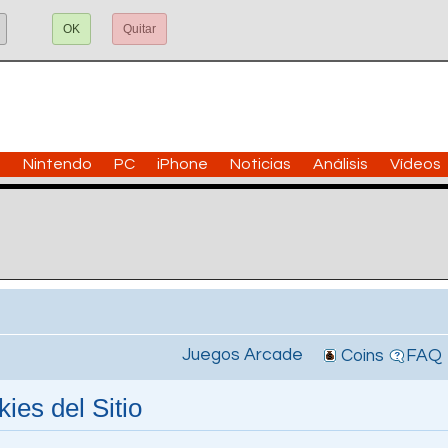
OK
Quitar
n
Nintendo
PC
iPhone
Noticias
Análisis
Vídeos
Juegos Arcade
Coins
FAQ
ies del Sitio