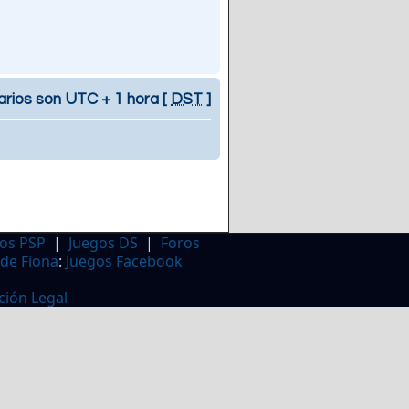
arios son UTC + 1 hora [
DST
]
os PSP
|
Juegos DS
|
Foros
 de Fiona
:
Juegos Facebook
ción Legal