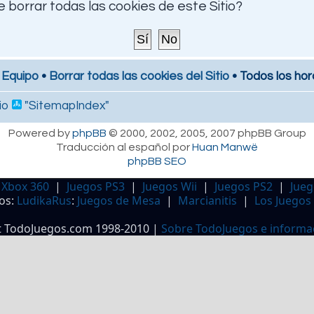
 borrar todas las cookies de este Sitio?
 Equipo
•
Borrar todas las cookies del Sitio
• Todos los hor
io
"SitemapIndex"
Powered by
phpBB
© 2000, 2002, 2005, 2007 phpBB Group
Traducción al español por
Huan Manwë
phpBB SEO
 Xbox 360
|
Juegos PS3
|
Juegos Wii
|
Juegos PS2
|
Jueg
os:
LudikaRus
:
Juegos de Mesa
|
Marcianitis
|
Los Juegos
t TodoJuegos.com 1998-2010 |
Sobre TodoJuegos e informa