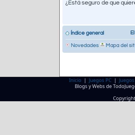
¿Está seguro de que quiere
El
Índice general
Novedades
Mapa del sit
Inicio
|
Juegos PC
|
Juegos
Blogs y Webs de TodoJueg
Copyrigh