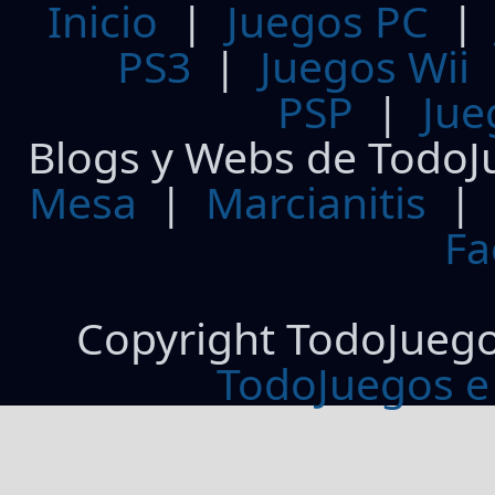
Inicio
|
Juegos PC
PS3
|
Juegos Wii
PSP
|
Jue
Blogs y Webs de TodoJ
Mesa
|
Marcianitis
|
Fa
Copyright TodoJueg
TodoJuegos e