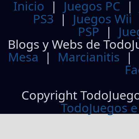
Inicio
|
Juegos PC
PS3
|
Juegos Wii
PSP
|
Jue
Blogs y Webs de TodoJ
Mesa
|
Marcianitis
|
Fa
Copyright TodoJueg
TodoJuegos e