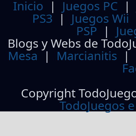
Inicio
|
Juegos PC
PS3
|
Juegos Wii
PSP
|
Jue
Blogs y Webs de TodoJ
Mesa
|
Marcianitis
|
Fa
Copyright TodoJueg
TodoJuegos e