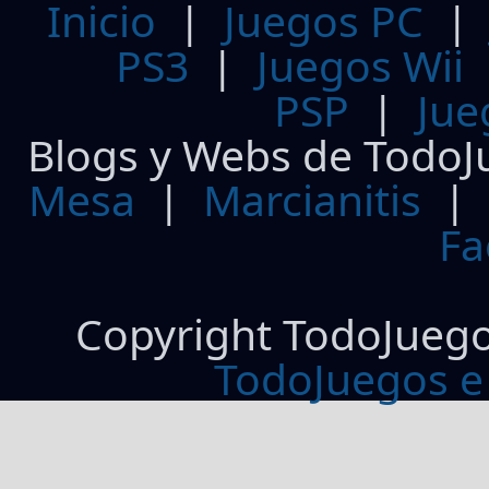
Inicio
|
Juegos PC
PS3
|
Juegos Wii
PSP
|
Jue
Blogs y Webs de TodoJ
Mesa
|
Marcianitis
|
Fa
Copyright TodoJueg
TodoJuegos e