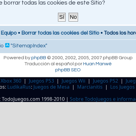
 borrar todas las cookies de este Sitio?
 Equipo
•
Borrar todas las cookies del Sitio
• Todos los hor
io
"SitemapIndex"
Powered by
phpBB
© 2000, 2002, 2005, 2007 phpBB Group
Traducción al español por
Huan Manwë
phpBB SEO
 Xbox 360
|
Juegos PS3
|
Juegos Wii
|
Juegos PS2
|
Jueg
os:
LudikaRus
:
Juegos de Mesa
|
Marcianitis
|
Los Juegos
t TodoJuegos.com 1998-2010 |
Sobre TodoJuegos e informa