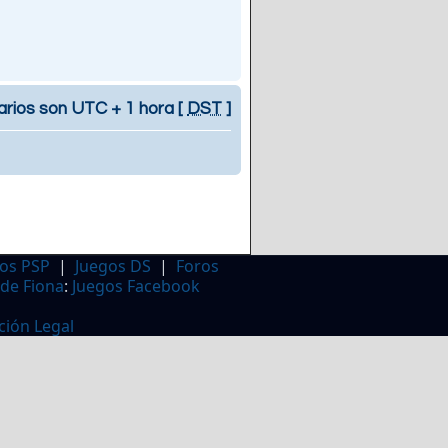
arios son UTC + 1 hora [
DST
]
os PSP
|
Juegos DS
|
Foros
 de Fiona
:
Juegos Facebook
ción Legal