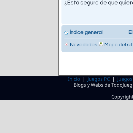
¿Está seguro de que quiere
El
Índice general
Novedades
Mapa del sit
Inicio
|
Juegos PC
|
Juegos
Blogs y Webs de TodoJueg
Copyrigh