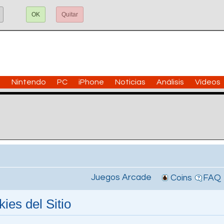
OK
Quitar
n
Nintendo
PC
iPhone
Noticias
Análisis
Vídeos
Juegos Arcade
Coins
FAQ
ies del Sitio