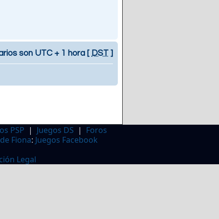
arios son UTC + 1 hora [
DST
]
os PSP
|
Juegos DS
|
Foros
 de Fiona
:
Juegos Facebook
ción Legal