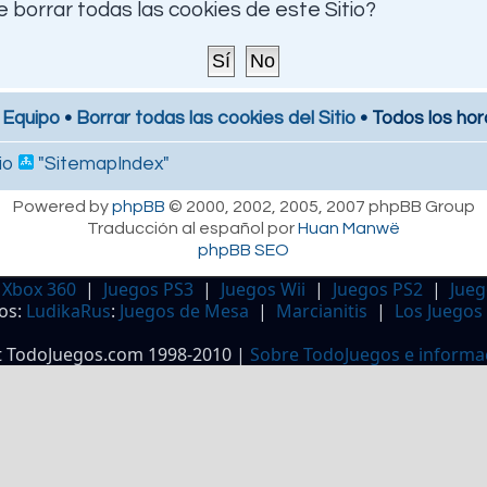
 borrar todas las cookies de este Sitio?
 Equipo
•
Borrar todas las cookies del Sitio
• Todos los hor
io
"SitemapIndex"
Powered by
phpBB
© 2000, 2002, 2005, 2007 phpBB Group
Traducción al español por
Huan Manwë
phpBB SEO
 Xbox 360
|
Juegos PS3
|
Juegos Wii
|
Juegos PS2
|
Jueg
os:
LudikaRus
:
Juegos de Mesa
|
Marcianitis
|
Los Juegos
t TodoJuegos.com 1998-2010 |
Sobre TodoJuegos e informa