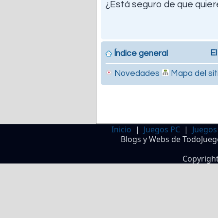
¿Está seguro de que quiere
El
Índice general
Novedades
Mapa del sit
Inicio
|
Juegos PC
|
Juegos
Blogs y Webs de TodoJueg
Copyrigh