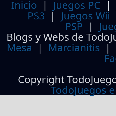
Inicio
|
Juegos PC
PS3
|
Juegos Wii
PSP
|
Jue
Blogs y Webs de TodoJ
Mesa
|
Marcianitis
|
Fa
Copyright TodoJueg
TodoJuegos e