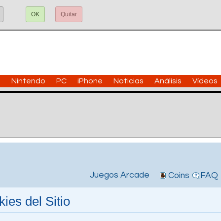
OK
Quitar
n
Nintendo
PC
iPhone
Noticias
Análisis
Vídeos
Juegos Arcade
Coins
FAQ
ies del Sitio