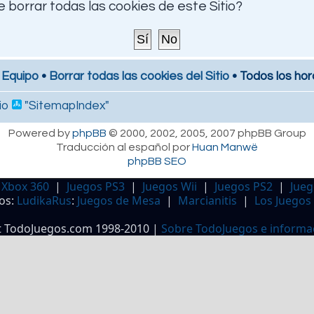
 borrar todas las cookies de este Sitio?
 Equipo
•
Borrar todas las cookies del Sitio
• Todos los hor
io
"SitemapIndex"
Powered by
phpBB
© 2000, 2002, 2005, 2007 phpBB Group
Traducción al español por
Huan Manwë
phpBB SEO
 Xbox 360
|
Juegos PS3
|
Juegos Wii
|
Juegos PS2
|
Jueg
os:
LudikaRus
:
Juegos de Mesa
|
Marcianitis
|
Los Juegos
t TodoJuegos.com 1998-2010 |
Sobre TodoJuegos e informa