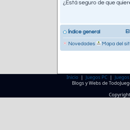
¿Está seguro de que quiere
El
Índice general
Novedades
Mapa del sit
Inicio
|
Juegos PC
|
Juegos
Blogs y Webs de TodoJueg
Copyrigh