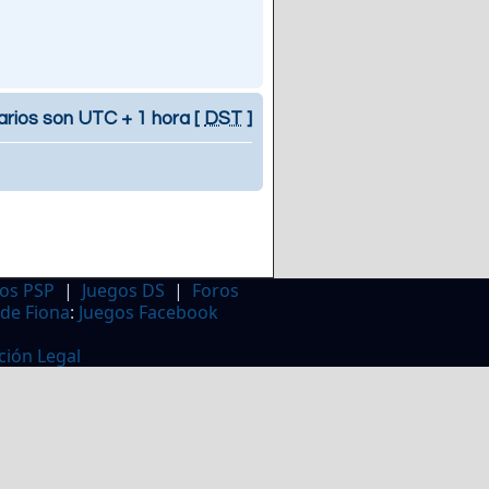
arios son UTC + 1 hora [
DST
]
os PSP
|
Juegos DS
|
Foros
 de Fiona
:
Juegos Facebook
ción Legal