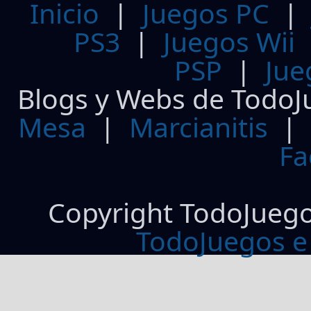
Inicio
|
Juegos PC
PS3
|
Juegos Wii
PSP
|
Jue
Blogs y Webs de TodoJ
Mesa
|
Marcianitis
|
Fa
Copyright TodoJueg
TodoJuegos e