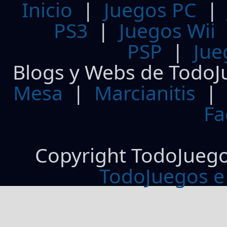
Inicio
|
Juegos PC
PS3
|
Juegos Wii
PSP
|
Jue
Blogs y Webs de TodoJ
Mesa
|
Marcianitis
|
Fa
Copyright TodoJueg
TodoJuegos e