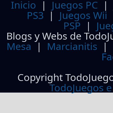
Inicio
|
Juegos PC
PS3
|
Juegos Wii
PSP
|
Jue
Blogs y Webs de TodoJ
Mesa
|
Marcianitis
|
Fa
Copyright TodoJueg
TodoJuegos e