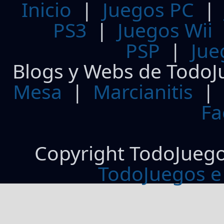
Inicio
|
Juegos PC
PS3
|
Juegos Wii
PSP
|
Jue
Blogs y Webs de TodoJ
Mesa
|
Marcianitis
|
Fa
Copyright TodoJueg
TodoJuegos e