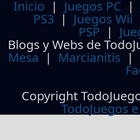
Inicio
|
Juegos PC
PS3
|
Juegos Wii
PSP
|
Jue
Blogs y Webs de TodoJ
Mesa
|
Marcianitis
|
Fa
Copyright TodoJueg
TodoJuegos e