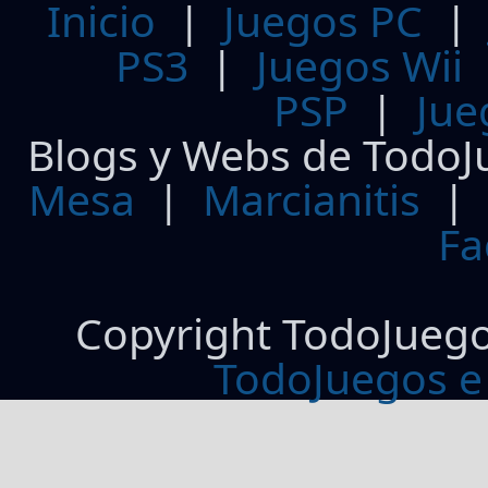
Inicio
|
Juegos PC
PS3
|
Juegos Wii
PSP
|
Jue
Blogs y Webs de TodoJ
Mesa
|
Marcianitis
|
Fa
Copyright TodoJueg
TodoJuegos e